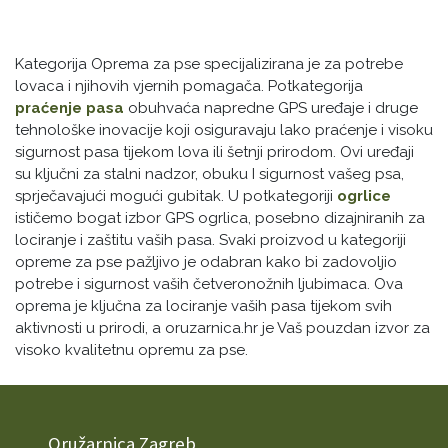
Kategorija Oprema za pse specijalizirana je za potrebe
lovaca i njihovih vjernih pomagača. Potkategorija
praćenje pasa
obuhvaća napredne GPS uređaje i druge
tehnološke inovacije koji osiguravaju lako praćenje i visoku
sigurnost pasa tijekom lova ili šetnji prirodom. Ovi uređaji
su ključni za stalni nadzor, obuku I sigurnost vašeg psa,
sprječavajući mogući gubitak. U potkategoriji
ogrlice
ističemo bogat izbor GPS ogrlica, posebno dizajniranih za
lociranje i zaštitu vaših pasa. Svaki proizvod u kategoriji
opreme za pse pažljivo je odabran kako bi zadovoljio
potrebe i sigurnost vaših četveronožnih ljubimaca. Ova
oprema je ključna za lociranje vaših pasa tijekom svih
aktivnosti u prirodi, a oruzarnica.hr je Vaš pouzdan izvor za
visoko kvalitetnu opremu za pse.
Oružarnica Zagreb