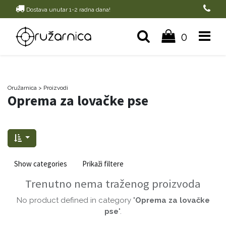
Dostava unutar 1-2 radna dana!
0
Oružarnica
> Proizvodi
Oprema za lovačke pse
Show categories
Prikaži filtere
Trenutno nema traženog proizvoda
No product defined in category "
Oprema za lovačke
pse
".