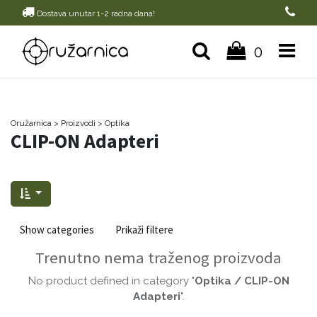
Dostava unutar 1-2 radna dana!
0
Oružarnica
> Proizvodi
>
Optika
CLIP-ON Adapteri
Show categories
Prikaži filtere
Trenutno nema traženog proizvoda
No product defined in category "
Optika / CLIP-ON
Adapteri
".