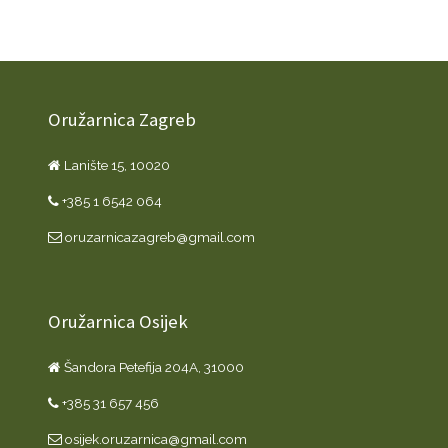
Oružarnica Zagreb
Lanište 15, 10020
+385 1 6542 064
oruzarnicazagreb@gmail.com
Oružarnica Osijek
Šandora Petefija 204A, 31000
+385 31 657 456
osijek.oruzarnica@gmail.com