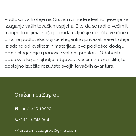
Podlošci za trofeje na Oružarnici nude idealno rješenje za
izlaganje vaših lovačkih uspjeha. Bilo da se radi o većim ili
manjim trofejima, naša ponuda uključuje različite veličine i
dizajne podložaka koji će elegantno prikazati vaše trofeje.
Izrađene od kvalitetnih materijala, ove podloške dodaju
dodir elegancije i ponosa svakom prostoru. Odaberite
podložak koja najbolje odgovara vašem trofeju i stilu, te
dostojno izložite rezultate svojih lovačkih avantura.
Oružarnica Zagreb
Lanište 15, 10020
+385 1 6542 064
oruzarnicazagreb@gmail.com