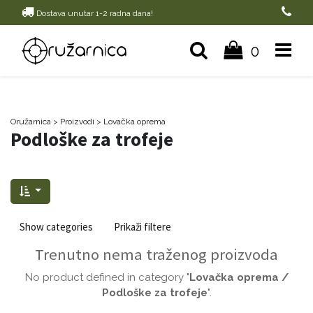
Dostava unutar 1-2 radna dana!
0
Oružarnica
> Proizvodi
>
Lovačka oprema
Podloške za trofeje
Show categories
Prikaži filtere
Trenutno nema traženog proizvoda
No product defined in category "
Lovačka oprema /
Podloške za trofeje
".