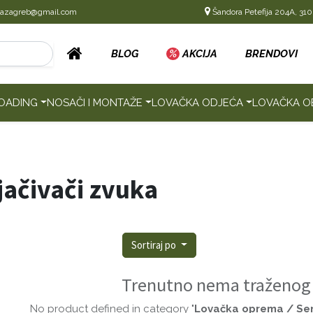
cazagreb@gmail.com
Šandora Petefija 204A, 310
BLOG
%
AKCIJA
BRENDOVI
OADING
NOSAČI I MONTAŽE
LOVAČKA ODJEĆA
LOVAČKA O
jačivači zvuka
Sortiraj po
Trenutno nema traženog
No product defined in category "
Lovačka oprema / Senz