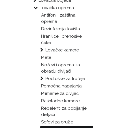
Lovačka odjeća
Lovačka oprema
Antifoni i zaštitna
oprema
Dezinfekcija lovišta
Hranilice i prenosive
čeke
Lovačke kamere
Mete
Noževi i oprema za
obradu divljači
Podloške za trofeje
Pomoćna napajanja
Primame za divljač
Rashladne komore
Repelenti za odbijanje
divljači
Sefovi za oružje