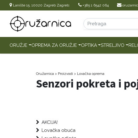
Lanište 15, 10020 Zagreb Zagreb:
+385 1 6542 064
oruzarni
ORUŽJE
OPREMA ZA ORUŽJE
OPTIKA
STRELJIVO
REL
Oružarnica
> Proizvodi
>
Lovačka oprema
Senzori pokreta i po
AKCIJA!
Lovačka obuća