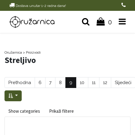
Dostava unutar 1-2 radna dana!
0
Oružarnica
> Proizvodi
Streljivo
Prethodna
6
7
8
9
10
11
12
Sljedeći
Show categories
Prikaži filtere