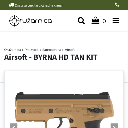
Dostava unutar 1-2 radna dana!
0
Oružarnica
> Proizvodi
>
Samoobrana
>
Airsoft
Airsoft - BYRNA HD TAN KIT