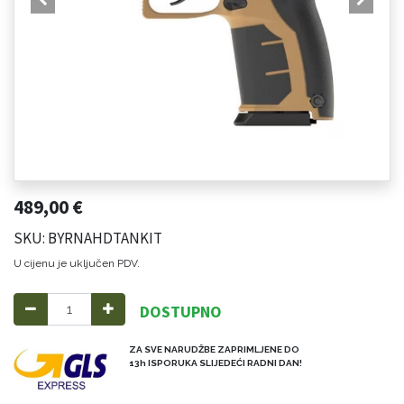
489,00
€
SKU: BYRNAHDTANKIT
U cijenu je uključen PDV.
DOSTUPNO
ZA SVE NARUDŽBE ZAPRIMLJENE DO
13h ISPORUKA SLIJEDEĆI RADNI DAN!