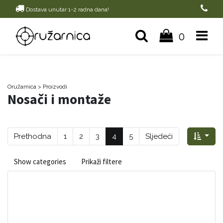
Dostava unutar 1-2 radna dana!
0
Oružarnica
> Proizvodi
Nosači i montaže
Prethodna
1
2
3
4
5
Sljedeći
Show categories
Prikaži filtere