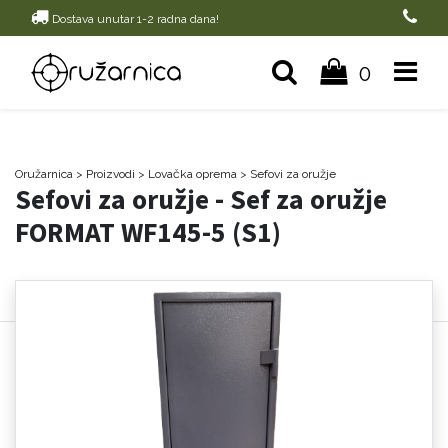
Dostava unutar 1-2 radna dana!
0
Oružarnica
> Proizvodi
>
Lovačka oprema
>
Sefovi za oružje
Sefovi za oružje - Sef za oružje
FORMAT WF145-5 (S1)