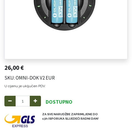
26,00
€
SKU: OMNI-DOK V2 EUR
U cijenu je uključen PDV.
DOSTUPNO
ZA SVE NARUDŽBE ZAPRIMLJENE DO
13h ISPORUKA SLIJEDEĆI RADNI DAN!