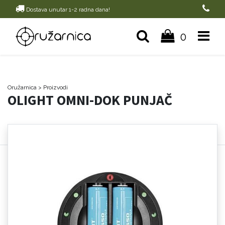
Dostava unutar 1-2 radna dana!
0
Oružarnica
> Proizvodi
OLIGHT OMNI-DOK PUNJAČ