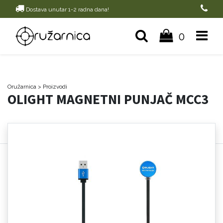
Dostava unutar 1-2 radna dana!
0
Oružarnica
> Proizvodi
OLIGHT MAGNETNI PUNJAČ MCC3