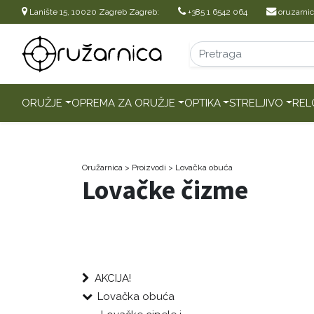
Lanište 15, 10020 Zagreb Zagreb:
+385 1 6542 064
oruzarni
ORUŽJE
OPREMA ZA ORUŽJE
OPTIKA
STRELJIVO
REL
Oružarnica
> Proizvodi
>
Lovačka obuća
Lovačke čizme
AKCIJA!
Lovačka obuća