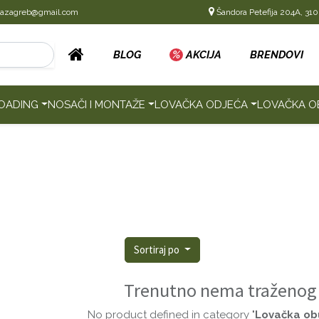
cazagreb@gmail.com
Šandora Petefija 204A, 310
BLOG
%
AKCIJA
BRENDOVI
OADING
NOSAČI I MONTAŽE
LOVAČKA ODJEĆA
LOVAČKA O
Sortiraj po
Trenutno nema traženog
No product defined in category "
Lovačka ob