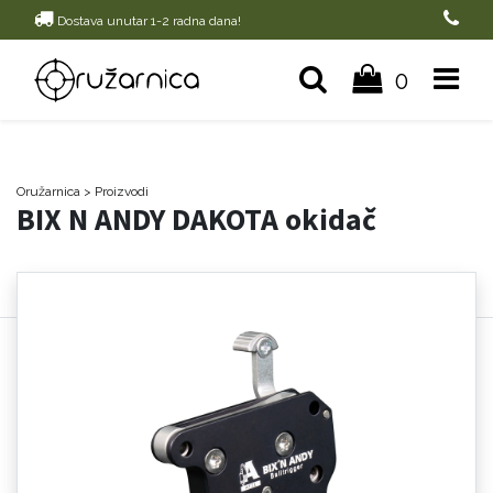
Dostava unutar 1-2 radna dana!
0
Oružarnica
> Proizvodi
BIX N ANDY DAKOTA okidač