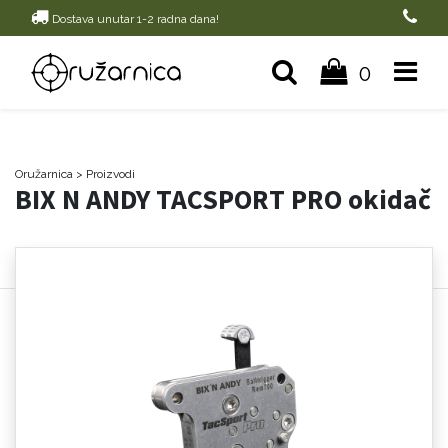
Dostava unutar 1-2 radna dana!
0
Oružarnica
> Proizvodi
BIX N ANDY TACSPORT PRO okidač