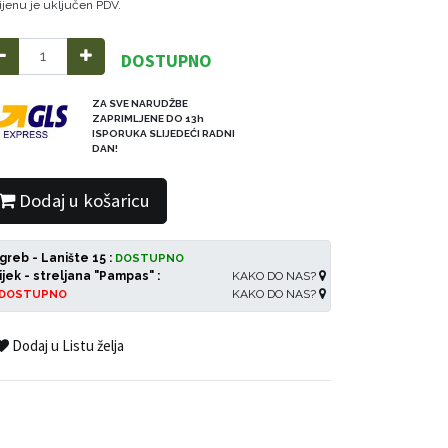
ijenu je uključen PDV.
DOSTUPNO
ZA SVE NARUDŽBE
ZAPRIMLJENE DO 13h
ISPORUKA SLIJEDEĆI RADNI
DAN!
Dodaj u košaricu
greb - Lanište 15 :
DOSTUPNO
ijek - streljana "Pampas" :
KAKO DO NAS?
KAKO DO NAS?
DOSTUPNO
Dodaj u Listu želja