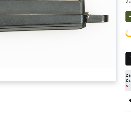
U c
Za
Os
NE