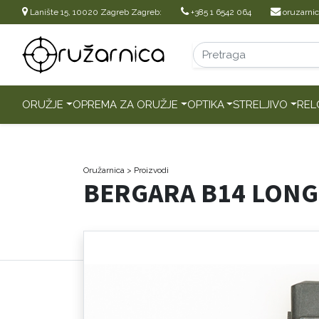
Lanište 15, 10020 Zagreb Zagreb:
+385 1 6542 064
oruzarni
ORUŽJE
OPREMA ZA ORUŽJE
OPTIKA
STRELJIVO
REL
Oružarnica
> Proizvodi
BERGARA B14 LONG