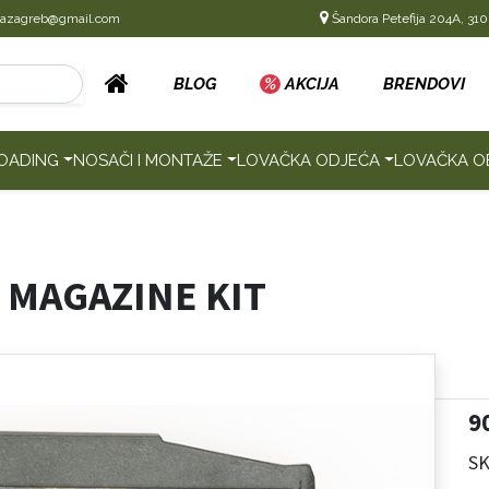
cazagreb@gmail.com
Šandora Petefija 204A, 310
BLOG
%
AKCIJA
BRENDOVI
OADING
NOSAČI I MONTAŽE
LOVAČKA ODJEĆA
LOVAČKA O
 MAGAZINE KIT
9
S