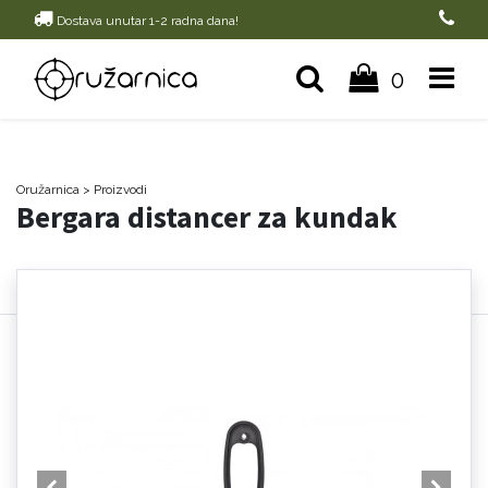
Dostava unutar 1-2 radna dana!
0
Oružarnica
> Proizvodi
Bergara distancer za kundak