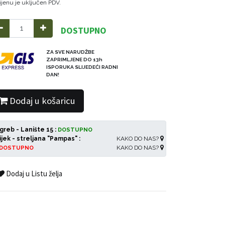
ijenu je uključen PDV.
DOSTUPNO
ZA SVE NARUDŽBE
ZAPRIMLJENE DO 13h
ISPORUKA SLIJEDEĆI RADNI
DAN!
Dodaj u košaricu
greb - Lanište 15 :
DOSTUPNO
ijek - streljana "Pampas" :
KAKO DO NAS?
KAKO DO NAS?
DOSTUPNO
Dodaj u Listu želja