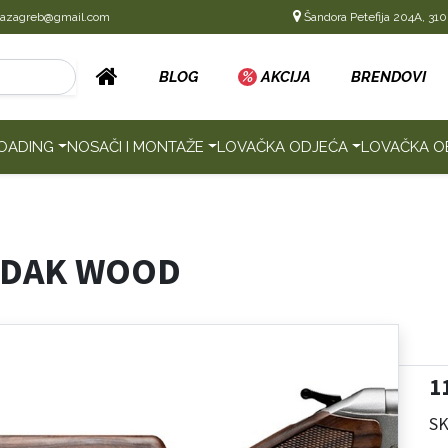
cazagreb@gmail.com
Šandora Petefija 204A, 310
BLOG
%
AKCIJA
BRENDOVI
OADING
NOSAČI I MONTAŽE
LOVAČKA ODJEĆA
LOVAČKA O
NDAK WOOD
1
SK