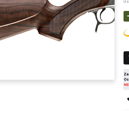
U c
Za
Os
NE