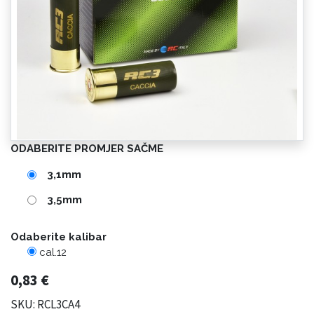
ODABERITE PROMJER SAČME
3,1mm
3,5mm
Odaberite kalibar
cal.12
0,83
€
SKU: RCL3CA4