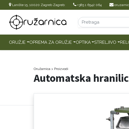
Lanište 15, 10020 Zagreb Zagreb:
+385 1 6542 064
oruzarni
ORUŽJE
OPREMA ZA ORUŽJE
OPTIKA
STRELJIVO
REL
Oružarnica
> Proizvodi
Automatska hranili