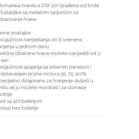
tomatska hranilica DSF 12V izrađena od tvrde
S plastike sa metalnim tanjurićrm za
zbacivanje hrane.
avne značajke:
mogučnost namještanja do 6 vremena
anjenja u jednom danu
količina izbačene hrane možete namjestiti od 3-
 sec
mogučnost spajanja sa solarnim panelom i
dešavanjem brzine motora 50, 75, 100%
specijalno dizajnirana za hranjenje divljači u
vištu ali ju možete montirati i za domače
otinje
radi sa 12V baterijom
dolazi bez baterije