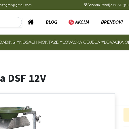
cazagreb@gmail.com
Šandora Petefija 204A, 310
BLOG
%
AKCIJA
BRENDOVI
OADING
NOSAČI I MONTAŽE
LOVAČKA ODJEĆA
LOVAČKA O
ca DSF 12V