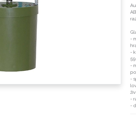
Au
AB
ra
Gl
- 
hr
- 
59
- 
po
- 
lo
živ
- 
- 