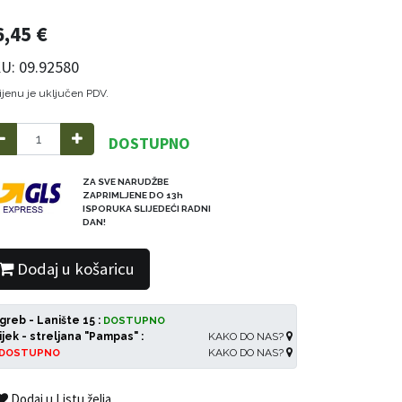
6,45
€
U: 09.92580
ijenu je uključen PDV.
DOSTUPNO
ZA SVE NARUDŽBE
ZAPRIMLJENE DO 13h
ISPORUKA SLIJEDEĆI RADNI
DAN!
Dodaj u košaricu
greb - Lanište 15 :
DOSTUPNO
ijek - streljana "Pampas" :
KAKO DO NAS?
KAKO DO NAS?
DOSTUPNO
Dodaj u Listu želja