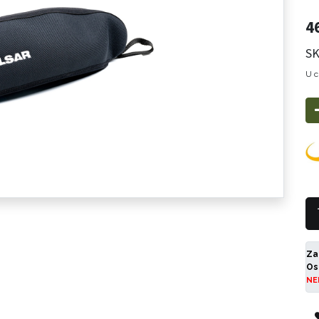
4
SK
U c
Za
Os
NE