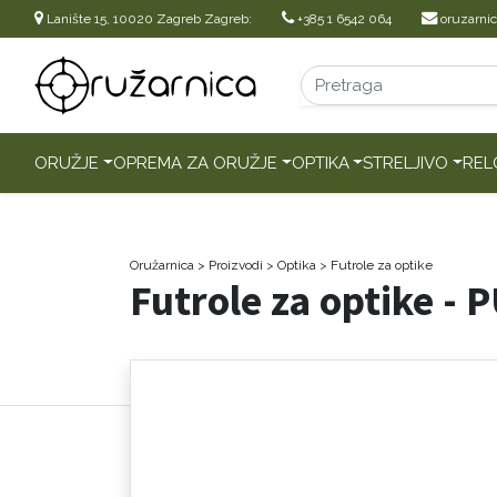
Lanište 15, 10020 Zagreb Zagreb:
+385 1 6542 064
oruzarni
ORUŽJE
OPREMA ZA ORUŽJE
OPTIKA
STRELJIVO
REL
Oružarnica
> Proizvodi
>
Optika
>
Futrole za optike
Futrole za optike -