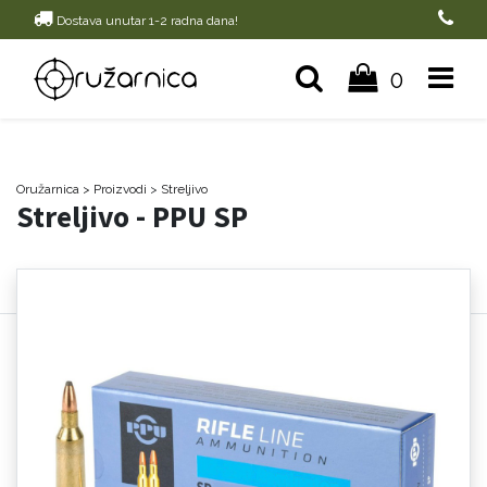
Dostava unutar 1-2 radna dana!
0
Oružarnica
> Proizvodi
>
Streljivo
Streljivo - PPU SP