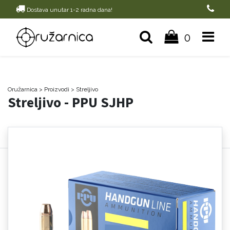
Dostava unutar 1-2 radna dana!
0
Oružarnica
> Proizvodi
>
Streljivo
Streljivo - PPU SJHP