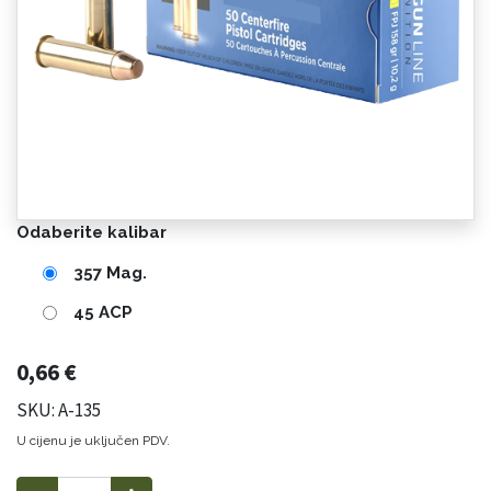
Odaberite kalibar
357 Mag.
45 ACP
0,66
€
SKU: A-135
U cijenu je uključen PDV.