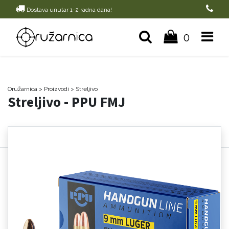
Dostava unutar 1-2 radna dana!
0
Oružarnica
> Proizvodi
>
Streljivo
Streljivo - PPU FMJ