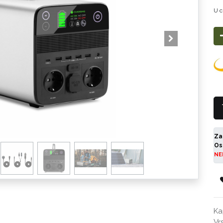
U c
Za
Os
NE
Ka
Vr