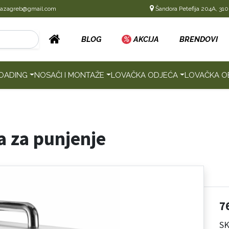
cazagreb@gmail.com
Šandora Petefija 204A, 310
BLOG
%
AKCIJA
BRENDOVI
OADING
NOSAČI I MONTAŽE
LOVAČKA ODJEĆA
LOVAČKA O
 za punjenje
7
S