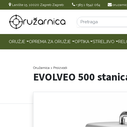
Lanište 15, 10020 Zagreb Zagreb:
+385 1 6542 064
oruzarni
ORUŽJE
OPREMA ZA ORUŽJE
OPTIKA
STRELJIVO
REL
Oružarnica
> Proizvodi
EVOLVEO 500 stanica