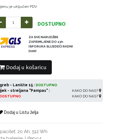
ijenu je uključen PDV.
DOSTUPNO
ZA SVE NARUDŽBE
ZAPRIMLJENE DO 13h
ISPORUKA SLIJEDEĆI RADNI
DAN!
Dodaj u košaricu
greb - Lanište 15 :
DOSTUPNO
ijek - streljana "Pampas" :
KAKO DO NAS?
KAKO DO NAS?
DOSTUPNO
Dodaj u Listu želja
pacitet: 20 Ah, 512 Wh
sta baterije: Lifepo4