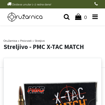
Dostava unutar 1-2 radna dana!
0
Oružarnica
> Proizvodi
>
Streljivo
Streljivo - PMC X-TAC MATCH