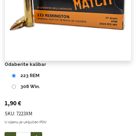
Odaberite kalibar
223 REM
308 Win.
1,90
€
SKU: 7223XM
U cijenu je uključen PDV.