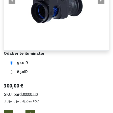
Odaberite iluminator
940IR
850IR
300,00
€
SKU: pard30000112
U cijenu je uključen PDV.