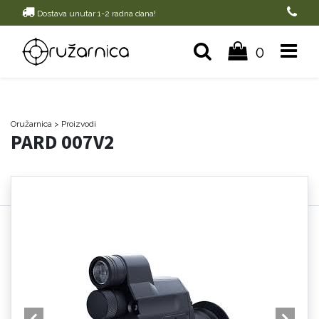
Dostava unutar 1-2 radna dana!
0
Oružarnica
> Proizvodi
PARD 007V2