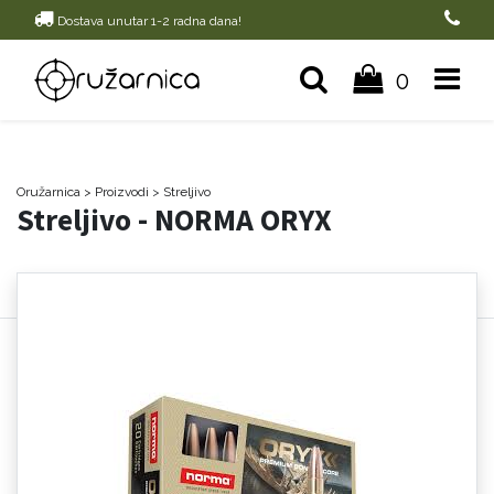
Dostava unutar 1-2 radna dana!
0
Oružarnica
> Proizvodi
>
Streljivo
Streljivo - NORMA ORYX