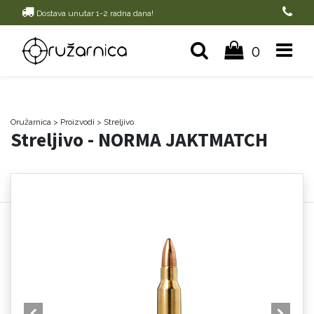
Dostava unutar 1-2 radna dana!
0
Oružarnica
> Proizvodi
>
Streljivo
Streljivo - NORMA JAKTMATCH