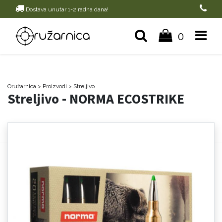
Dostava unutar 1-2 radna dana!
0
Oružarnica
> Proizvodi
>
Streljivo
Streljivo - NORMA ECOSTRIKE