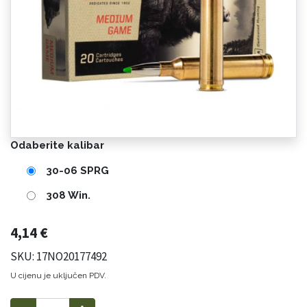
Odaberite kalibar
30-06 SPRG
308 Win.
4,14
€
SKU: 17NO20177492
U cijenu je uključen PDV.