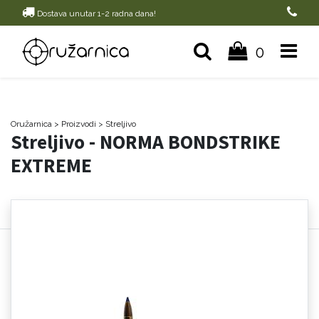
Dostava unutar 1-2 radna dana!
0
Oružarnica
> Proizvodi
>
Streljivo
Streljivo - NORMA BONDSTRIKE
EXTREME