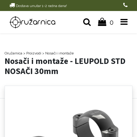
Dostava unutar 1-2 radna dana!
0
Oružarnica
> Proizvodi
>
Nosači i montaže
Nosači i montaže - LEUPOLD STD
NOSAČI 30mm