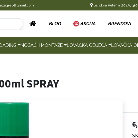
cazagreb@gmail.com
Šandora Petefija 204A, 310
BLOG
%
AKCIJA
BRENDOVI
OADING
NOSAČI I MONTAŽE
LOVAČKA ODJEĆA
LOVAČKA O
00ml SPRAY
6
SK