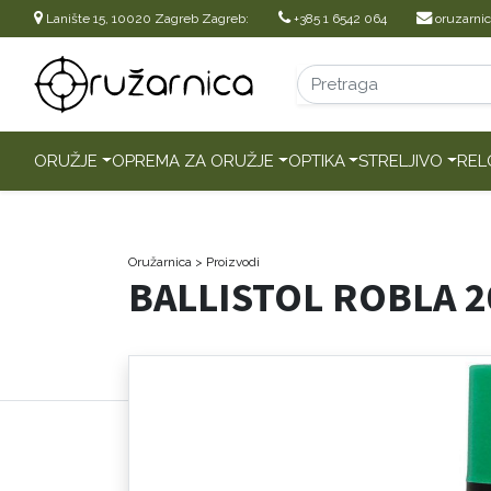
Lanište 15, 10020 Zagreb Zagreb:
+385 1 6542 064
oruzarni
ORUŽJE
OPREMA ZA ORUŽJE
OPTIKA
STRELJIVO
REL
Oružarnica
> Proizvodi
BALLISTOL ROBLA 2