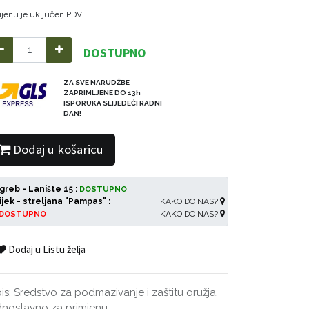
ijenu je uključen PDV.
DOSTUPNO
ZA SVE NARUDŽBE
ZAPRIMLJENE DO 13h
ISPORUKA SLIJEDEĆI RADNI
DAN!
Dodaj u košaricu
greb - Lanište 15 :
DOSTUPNO
ijek - streljana "Pampas" :
KAKO DO NAS?
KAKO DO NAS?
DOSTUPNO
Dodaj u Listu želja
is: Sredstvo za podmazivanje i zaštitu oružja,
dnostavno za primjenu