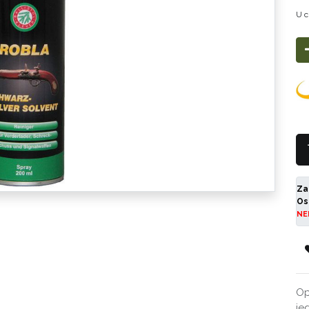
U c
Za
Os
NE
Op
je