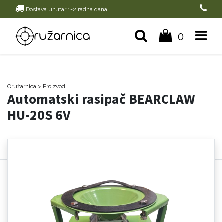
Dostava unutar 1-2 radna dana!
0
Oružarnica
> Proizvodi
Automatski rasipač BEARCLAW
HU-20S 6V