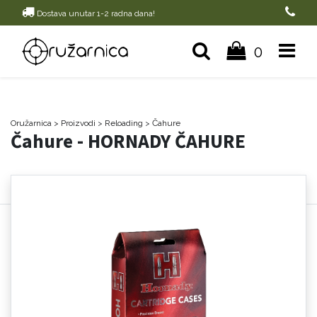
Dostava unutar 1-2 radna dana!
0
Oružarnica
> Proizvodi
>
Reloading
>
Čahure
Čahure - HORNADY ČAHURE