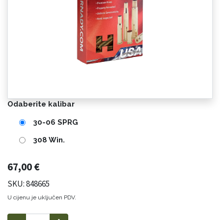
Odaberite kalibar
30-06 SPRG
308 Win.
67,00
€
SKU: 848665
U cijenu je uključen PDV.