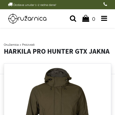
Dostava unutar 1-2 radna dana!
0
Oružarnica
> Proizvodi
HARKILA PRO HUNTER GTX JAKNA