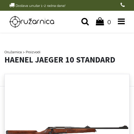
Dostava unutar 1-2 radna dana!
0
Oružarnica
> Proizvodi
HAENEL JAEGER 10 STANDARD