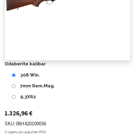
Odaberite kalibar
308 Win.
7mm Rem.Mag.
9,3X62
1.326,96
€
SKU: 08H420100036
U cijenu je uključen PDV.