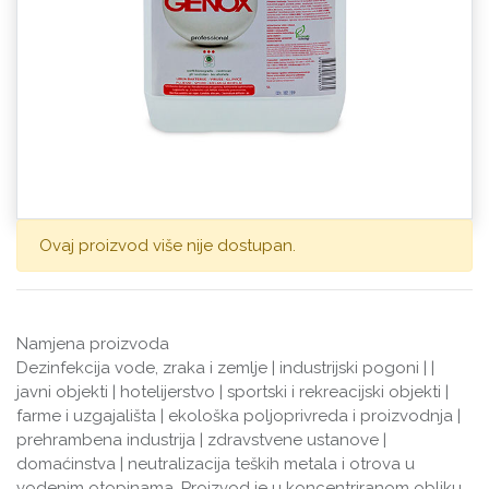
Ovaj proizvod više nije dostupan.
Namjena proizvoda
Dezinfekcija vode, zraka i zemlje | industrijski pogoni | |
javni objekti | hotelijerstvo | sportski i rekreacijski objekti |
farme i uzgajališta | ekološka poljoprivreda i proizvodnja |
prehrambena industrija | zdravstvene ustanove |
domaćinstva | neutralizacija teških metala i otrova u
vodenim otopinama. Proizvod je u koncentriranom obliku.