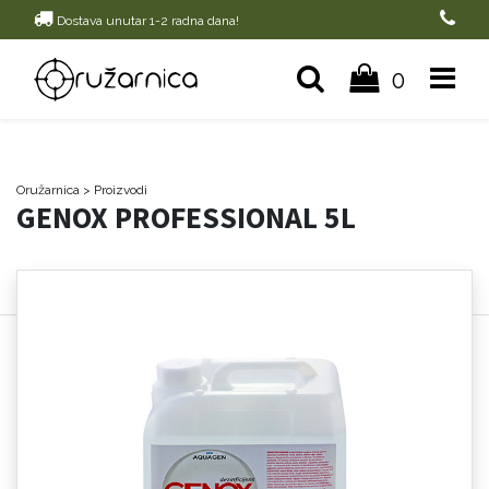
Dostava unutar 1-2 radna dana!
0
Oružarnica
> Proizvodi
GENOX PROFESSIONAL 5L