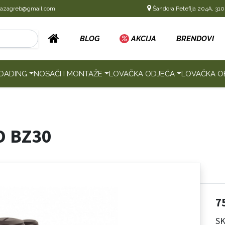
cazagreb@gmail.com
Šandora Petefija 204A, 310
BLOG
%
AKCIJA
BRENDOVI
OADING
NOSAČI I MONTAŽE
LOVAČKA ODJEĆA
LOVAČKA O
O BZ30
7
SK