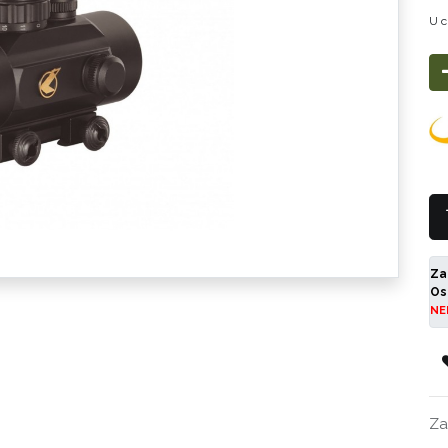
U c
Za
Os
NE
Za