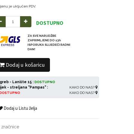
ijenu je uključen PDV.
DOSTUPNO
ZA SVE NARUDŽBE
ZAPRIMLJENE DO 13h
ISPORUKA SLIJEDEĆI RADNI
DAN!
Dodaj u košaricu
greb - Lanište 15 :
DOSTUPNO
ijek - streljana "Pampas" :
KAKO DO NAS?
KAKO DO NAS?
DOSTUPNO
Dodaj u Listu želja
 zračnice