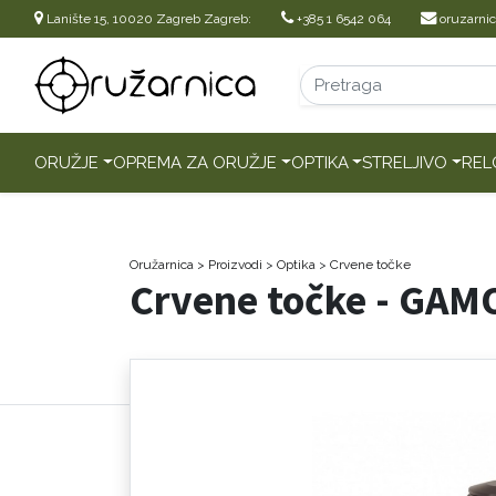
Lanište 15, 10020 Zagreb Zagreb:
+385 1 6542 064
oruzarni
ORUŽJE
OPREMA ZA ORUŽJE
OPTIKA
STRELJIVO
REL
Oružarnica
> Proizvodi
>
Optika
>
Crvene točke
Crvene točke - GAM