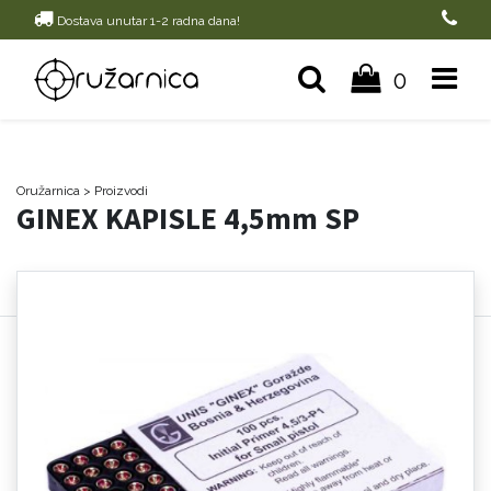
Dostava unutar 1-2 radna dana!
0
Oružarnica
> Proizvodi
GINEX KAPISLE 4,5mm SP