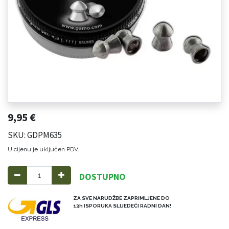
9,95
€
SKU: GDPM635
U cijenu je uključen PDV.
DOSTUPNO
ZA SVE NARUDŽBE ZAPRIMLJENE DO
13h ISPORUKA SLIJEDEĆI RADNI DAN!