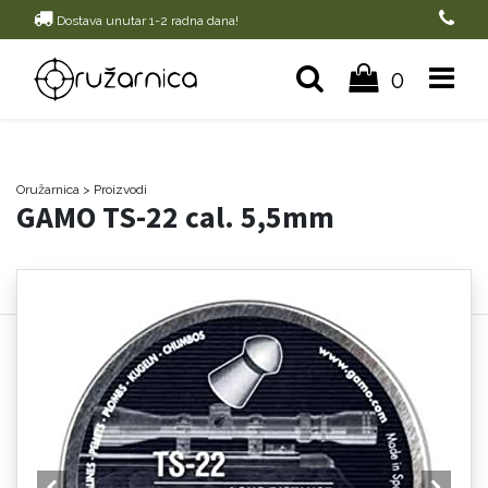
Dostava unutar 1-2 radna dana!
0
Oružarnica
> Proizvodi
GAMO TS-22 cal. 5,5mm