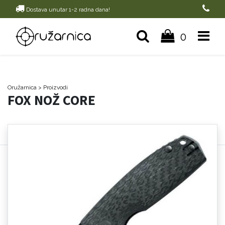
Dostava unutar 1-2 radna dana!
0
Oružarnica
> Proizvodi
FOX NOŽ CORE