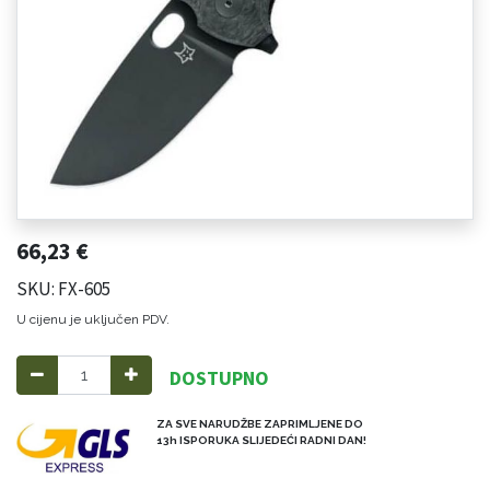
66,23
€
SKU: FX-605
U cijenu je uključen PDV.
DOSTUPNO
ZA SVE NARUDŽBE ZAPRIMLJENE DO
13h ISPORUKA SLIJEDEĆI RADNI DAN!