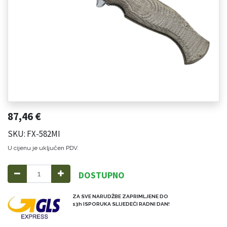
87,46
€
SKU: FX-582MI
U cijenu je uključen PDV.
DOSTUPNO
ZA SVE NARUDŽBE ZAPRIMLJENE DO
13h ISPORUKA SLIJEDEĆI RADNI DAN!