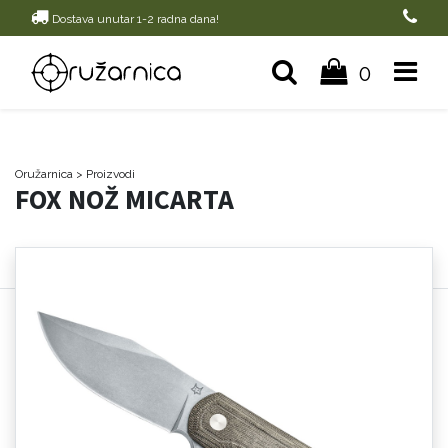
Dostava unutar 1-2 radna dana!
0
Oružarnica
> Proizvodi
FOX NOŽ MICARTA