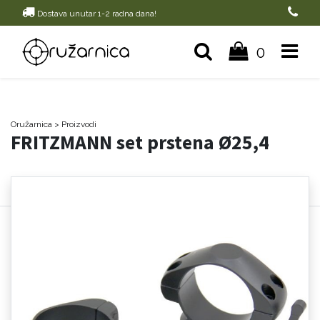
Dostava unutar 1-2 radna dana!
0
Oružarnica
> Proizvodi
FRITZMANN set prstena Ø25,4