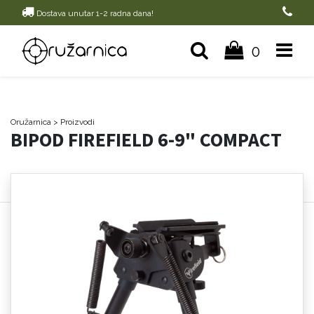
Dostava unutar 1-2 radna dana!
0
Oružarnica
> Proizvodi
BIPOD FIREFIELD 6-9" COMPACT