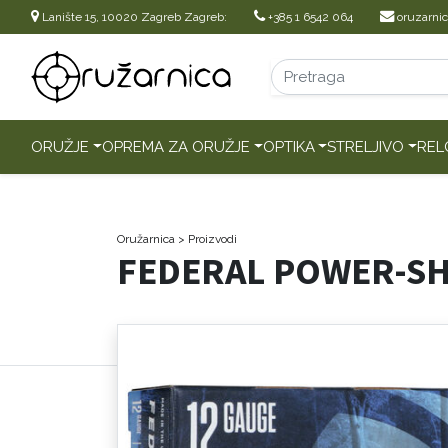
Lanište 15, 10020 Zagreb Zagreb:
+385 1 6542 064
oruzarni
ORUŽJE
OPREMA ZA ORUŽJE
OPTIKA
STRELJIVO
REL
Oružarnica
> Proizvodi
FEDERAL POWER-S