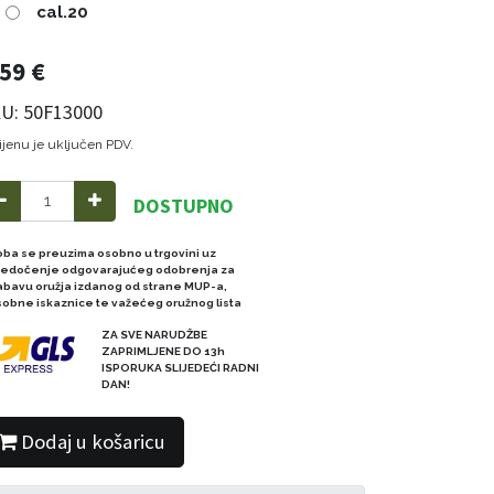
cal.20
,59
€
U: 50F13000
ijenu je uključen PDV.
DOSTUPNO
oba se preuzima osobno u trgovini uz
redočenje odgovarajućeg odobrenja za
abavu oružja izdanog od strane MUP-a,
sobne iskaznice te važećeg oružnog lista
ZA SVE NARUDŽBE
ZAPRIMLJENE DO 13h
ISPORUKA SLIJEDEĆI RADNI
DAN!
Dodaj u košaricu