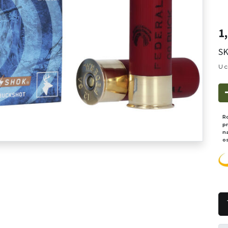
1
SK
U c
R
p
n
o