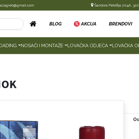
cazagreb@gmail.com
Šandora Petefija 204A, 310
BLOG
%
AKCIJA
BRENDOVI
OADING
NOSAČI I MONTAŽE
LOVAČKA ODJEĆA
LOVAČKA O
HOK
Od