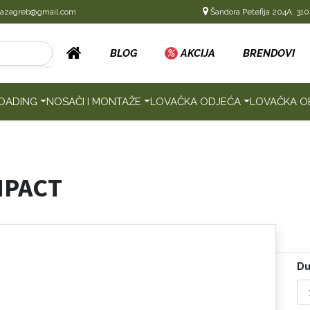
cazagreb@gmail.com
Šandora Petefija 204A, 310
BLOG
%
AKCIJA
BRENDOVI
OADING
NOSAČI I MONTAŽE
LOVAČKA ODJEĆA
LOVAČKA O
MPACT
Du