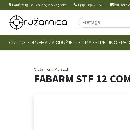
Lanište 15, 10020 Zagreb Zagreb:
+385 1 6542 064
oruzarni
ORUŽJE
OPREMA ZA ORUŽJE
OPTIKA
STRELJIVO
REL
Oružarnica
> Proizvodi
FABARM STF 12 CO