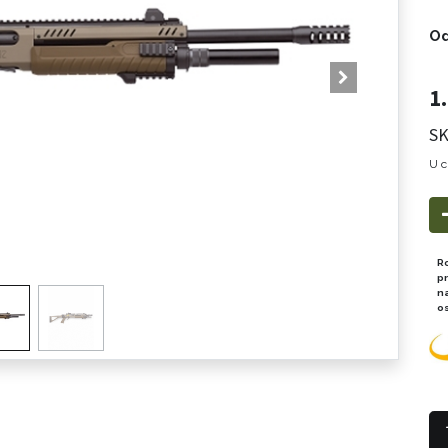
Od
1
SK
U c
R
p
n
o