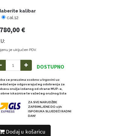
aberite kalibar
cal.12
.780,00
€
U:
ijenu je uključen PDV.
DOSTUPNO
oba se preuzima osobno u trgovini uz
redočenje odgovarajućeg odobrenja za
abavu oružja izdanog od strane MUP-a,
sobne iskaznice te važećeg oružnog lista
ZA SVE NARUDŽBE
ZAPRIMLJENE DO 13h
ISPORUKA SLIJEDEĆI RADNI
DAN!
Dodaj u košaricu