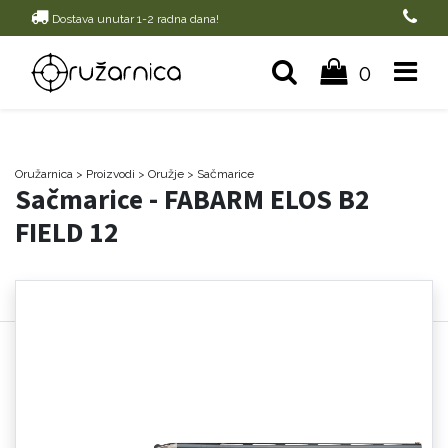
Dostava unutar 1-2 radna dana!
0
Oružarnica
> Proizvodi
>
Oružje
>
Sačmarice
Sačmarice - FABARM ELOS B2
FIELD 12