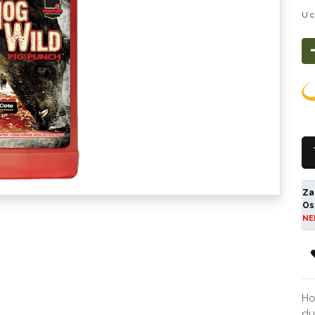
U c
Za
Os
NE
Ho
du