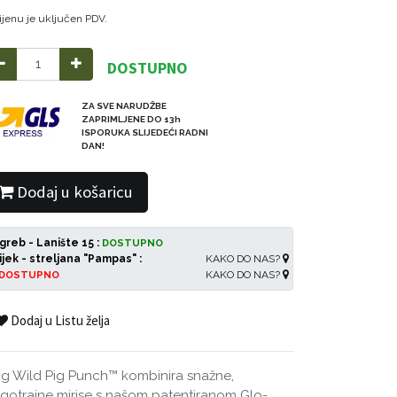
ijenu je uključen PDV.
DOSTUPNO
ZA SVE NARUDŽBE
ZAPRIMLJENE DO 13h
ISPORUKA SLIJEDEĆI RADNI
DAN!
Dodaj u košaricu
greb - Lanište 15 :
DOSTUPNO
ijek - streljana "Pampas" :
KAKO DO NAS?
KAKO DO NAS?
DOSTUPNO
Dodaj u Listu želja
g Wild Pig Punch™ kombinira snažne,
gotrajne mirise s našom patentiranom Glo-