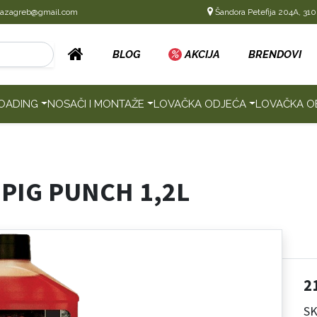
cazagreb@gmail.com
Šandora Petefija 204A, 310
BLOG
%
AKCIJA
BRENDOVI
OADING
NOSAČI I MONTAŽE
LOVAČKA ODJEĆA
LOVAČKA O
PIG PUNCH 1,2L
2
SK