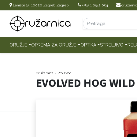
Lanište 15, 10020 Zagreb Zagreb:
+385 1 6542 064
oruzarni
ORUŽJE
OPREMA ZA ORUŽJE
OPTIKA
STRELJIVO
REL
Oružarnica
> Proizvodi
EVOLVED HOG WILD 