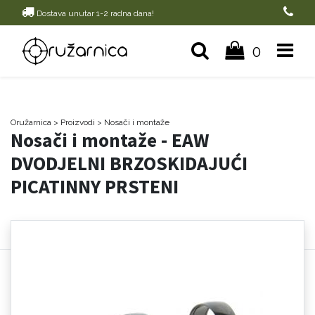
Dostava unutar 1-2 radna dana!
0
Oružarnica
> Proizvodi
>
Nosači i montaže
Nosači i montaže - EAW
DVODJELNI BRZOSKIDAJUĆI
PICATINNY PRSTENI