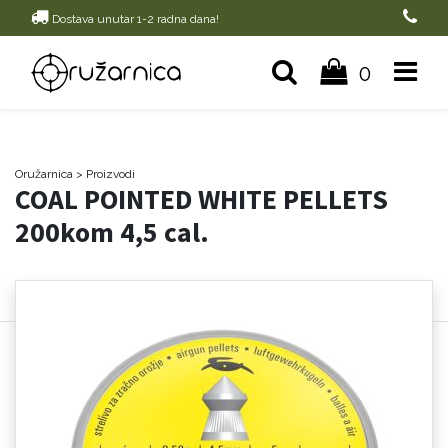
Dostava unutar 1-2 radna dana!
0
Oružarnica
> Proizvodi
COAL POINTED WHITE PELLETS
200kom 4,5 cal.